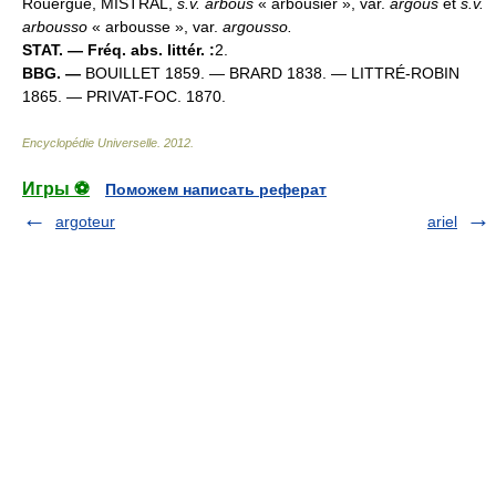
Rouergue, MISTRAL,
s.v. arbous
« arbousier », var.
argous
et
s.v.
arbousso
« arbousse », var.
argousso.
STAT. — Fréq. abs. littér. :
2.
BBG. —
BOUILLET 1859. — BRARD 1838. — LITTRÉ-ROBIN
1865. — PRIVAT-FOC. 1870.
Encyclopédie Universelle
.
2012
.
Игры ⚽
Поможем написать реферат
argoteur
ariel