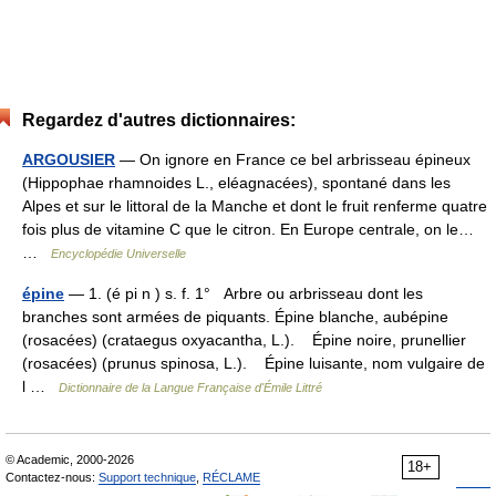
Regardez d'autres dictionnaires:
ARGOUSIER
— On ignore en France ce bel arbrisseau épineux
(Hippophae rhamnoides L., eléagnacées), spontané dans les
Alpes et sur le littoral de la Manche et dont le fruit renferme quatre
fois plus de vitamine C que le citron. En Europe centrale, on le…
…
Encyclopédie Universelle
épine
— 1. (é pi n ) s. f. 1° Arbre ou arbrisseau dont les
branches sont armées de piquants. Épine blanche, aubépine
(rosacées) (crataegus oxyacantha, L.). Épine noire, prunellier
(rosacées) (prunus spinosa, L.). Épine luisante, nom vulgaire de
l …
Dictionnaire de la Langue Française d'Émile Littré
© Academic, 2000-2026
18+
Contactez-nous:
Support technique
,
RÉCLAME