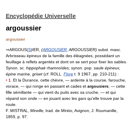
Encyclopédie Universelle
argoussier
argoussier
⇒ARGOUS(
S
)IER,
(
ARGOUSIER
, ARGOUSSIER)
subst. masc.
Arbrisseau épineux de la famille des éléagnées, possédant un
feuillage à reflets argentés et dont on se sert pour fixer les sables.
Synon. sc.
hippophaë rhamnoïdes;
synon. pop.
saule épineux,
épine marine, griset
(
cf.
ROLL.
Flore
t. 9 1967, pp. 210-211) :
•
1. Et la Durance, cette chèvre, — ardente à la course, farouche,
vorace, — qui ronge en passant et cades et
argousiers
; — cette
fille sémillante — qui vient du puits avec sa cruche, — et qui
répand son onde — en jouant avec les gars qu'elle trouve par la
route.
F. MISTRAL,
Mireille,
trad. de
Mirèio,
Avignon, J. Roumanille,
1859, p. 97.