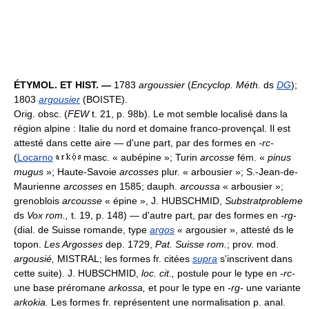
ÉTYMOL. ET HIST. —
1783
argoussier
(
Encyclop. Méth.
ds
DG
);
1803
argousier
(BOISTE).
Orig. obsc. (
FEW
t. 21, p. 98b). Le mot semble localisé dans la
région alpine : Italie du nord et domaine franco-provençal. Il est
attesté dans cette aire — d'une part, par des formes en
-rc-
(
Locarno
masc. « aubépine »; Turin
arcosse
fém. «
pinus
mugus
»; Haute-Savoie
arcosses
plur. « arbousier »; S.-Jean-de-
Maurienne
arcosses
en 1585; dauph.
arcoussa
« arbousier »;
grenoblois
arcousse
« épine », J. HUBSCHMID,
Substratprobleme
ds
Vox rom.,
t. 19, p. 148) — d'autre part, par des formes en
-rg-
(dial. de Suisse romande, type
argos
« argousier », attesté ds le
topon.
Les Argosses
dep. 1729,
Pat. Suisse rom.
; prov. mod.
argousié,
MISTRAL; les formes fr. citées
supra
s'inscrivent dans
cette suite). J. HUBSCHMID,
loc. cit.,
postule pour le type en
-rc-
une base préromane
arkossa,
et pour le type en
-rg-
une variante
arkokia.
Les formes fr. représentent une normalisation p. anal.