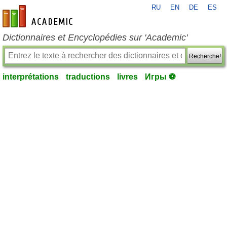
RU
EN
DE
ES
fr-academic.com
Dictionnaires et Encyclopédies sur 'Academic'
Recherche!
interprétations
traductions
livres
Игры ⚽