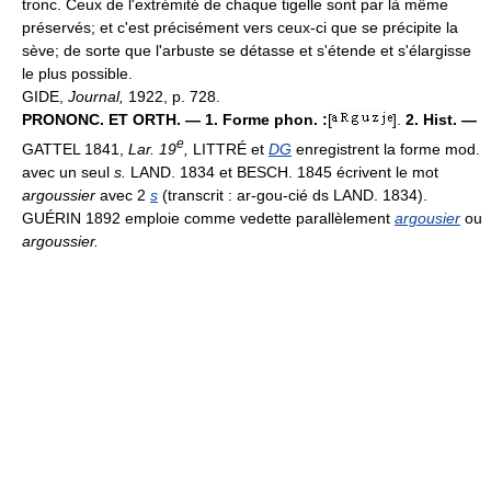
tronc. Ceux de l'extrémité de chaque tigelle sont par là même
préservés; et c'est précisément vers ceux-ci que se précipite la
sève; de sorte que l'arbuste se détasse et s'étende et s'élargisse
le plus possible.
GIDE,
Journal,
1922, p. 728.
PRONONC. ET ORTH. — 1. Forme phon. :
[
].
2. Hist. —
e
GATTEL 1841,
Lar. 19
,
LITTRÉ et
DG
enregistrent la forme mod.
avec un seul
s.
LAND. 1834 et BESCH. 1845 écrivent le mot
argoussier
avec 2
s
(transcrit : ar-gou-cié ds LAND. 1834).
GUÉRIN 1892 emploie comme vedette parallèlement
argousier
ou
argoussier.